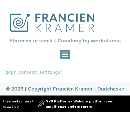
Floreren in werk | Coaching bij werkstress
[gdpr_consent_settings]
© 2026 | Copyright Francien Kramer | Oudehaske
francienkramer.nl
SYS Platform - Website platform voor
draait op
ambitieuze ondernemers