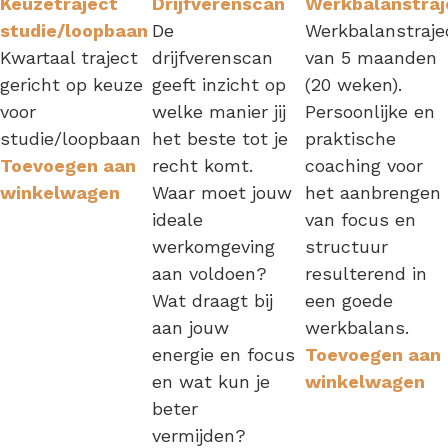
Keuzetraject
Drijfverenscan
Werkbalanstraj
studie/loopbaan
De
Werkbalanstraje
Kwartaal traject
drijfverenscan
van 5 maanden
gericht op keuze
geeft inzicht op
(20 weken).
voor
welke manier jij
Persoonlijke en
studie/loopbaan
het beste tot je
praktische
Toevoegen aan
recht komt.
coaching voor
winkelwagen
Waar moet jouw
het aanbrengen
ideale
van focus en
werkomgeving
structuur
aan voldoen?
resulterend in
Wat draagt bij
een goede
aan jouw
werkbalans.
energie en focus
Toevoegen aan
en wat kun je
winkelwagen
beter
vermijden?